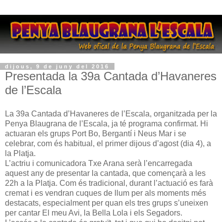
dijous, 9 de juny del 2016
Presentada la 39a Cantada d’Havaneres
de l’Escala
La 39a Cantada d’Havaneres de l’Escala, organitzada per la
Penya Blaugrana de l’Escala, ja té programa confirmat. Hi
actuaran els grups Port Bo, Bergantí i Neus Mar i se
celebrar, com és habitual, el primer dijous d’agost (dia 4), a
la Platja.
L’actriu i comunicadora Txe Arana serà l’encarregada
aquest any de presentar la cantada, que començarà a les
22h a la Platja. Com és tradicional, durant l’actuació es farà
cremat i es vendran cuques de llum per als moments més
destacats, especialment per quan els tres grups s’uneixen
per cantar El meu Avi, la Bella Lola i els Segadors.