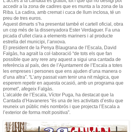
L’accés a la cantada és gratuït, tot i que qui ho desitgi pot
accedir a la zona de cadires que es munta a la zona de la
Riba. La cadira, amb cremat i cuca de llum inclosa, té un
preu de tres euros.
Aquest dimarts s’ha presentat també el cartell oficial, obra
un cop més de la dissenyadora Ester Verdaguer. Fa una
picada d’ullet clara a elements mariners i al producte
estrella del municipi, l’anxova.
El president de la Penya Blaugrana de l’Escala, David
Falgàs, ha agraït la col·laboració “de tots els que fan
possible que any rere any aquest a sigui una cantada de
referència al país, des de l’Ajuntament de l’Escala a totes
les empreses i persones que ens ajuden d’una manera o
d’una altra”. “L’any passat vam tenir una nit màgica, que
esperem repetir en aquesta ocasió, amb un programa que
promet”, afegeix Falgàs.
L’alcalde de l’Escala, Víctor Puga, ha destacat que la
Cantada d’Havaneres “és una de les activitats d’estiu que
reuneix un públic més nombrós i que projecta l’Escala a
l’exterior de forma molt positiva”.